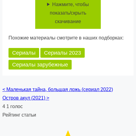
Нажмите, чтобы
показать/скрыть
скачивание
Похожие материалы смотрите в наших подборках:
Сериалы
Сериалы 2023
Сериалы зарубежные
<
Маленькая тайна, большая ложь (сериал 2022)
Posts
Остров акул (2021)
>
navigation
4
1
голос
Рейтинг статьи