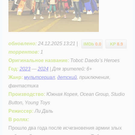
обновлено:
24.12.2025 13:21 |
IMDb
0.0
KP
8.9
торрентов:
1
Оригинальное название:
Tobot: Daedo’s Heroes
Год:
2023
—
2024
| Для зрителей: 6+
Жанр:
мультсериал
,
детский
, приключения,
фантастика
Производство:
Южная Корея, Ocean Group, Studio
Button, Young Toys
Режиссер:
Ли Даль
В ролях:
Прошло два года после исчезновения армии злых