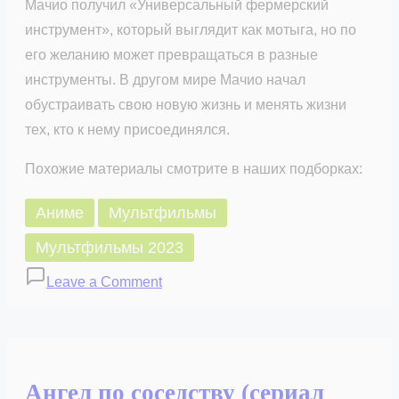
Мачио получил «Универсальный фермерский
инструмент», который выглядит как мотыга, но по
его желанию может превращаться в разные
инструменты. В другом мире Мачио начал
обустраивать свою новую жизнь и менять жизни
тех, кто к нему присоединялся.
Похожие материалы смотрите в наших подборках:
Аниме
Мультфильмы
Мультфильмы 2023
on
Leave a Comment
Фермерская
жизнь
в
ином
Ангел по соседству (сериал