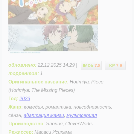
обновлено:
22.12.2025 14:29 |
IMDb
7.8
KP
7.9
торрентов:
1
Оригинальное название:
Horimiya: Piece
(Horimiya: The Missing Pieces)
Год:
2023
Жанр:
комедия, романтика, повседневность,
сёнэн,
адаптация манги
,
мультсериал
Производство:
Япония, CloverWorks
Режиссер:
Масаси Исихама