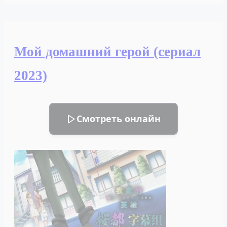
Ангел
по
соседству
(сериал
Мой домашний герой (сериал
2023)
2023)
Смотреть онлайн