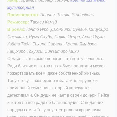
Жанр:
драма, триллер, сэйнэн,
адаптация манги
,
мультсериал
Производство:
Япония, Tezuka Productions
Режиссер:
Такаси Камэй
В ролях:
Кэнто Ито, Дзюнъити Сувабэ, Мицухиро
Сакамаки, Руми Окубо, Саяка Охара, Акио Оцука,
Кэйта Тада, Тихиро Сирата, Коити Ямадэра,
Кацухиро Токуиси, Синъитиро Мики
Семья — это самое дорогое, что есть у человека.
Ради близких он готов на любые поступки и может
пожертвовать всем, даже собственной жизнью.
Тэцуо Тосу — менеджер в магазине игрушек и
примерный семьянин, который увлекается
детективами. Он души не чает в своей дочери Рэйке
и готов на всё ради её благополучия. С недавних
пор дом семьи Тосу опустел: родная кровиночка