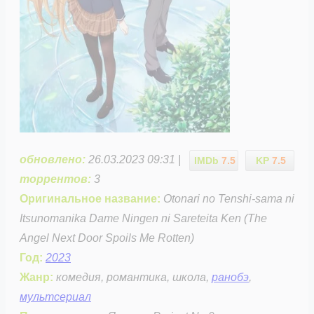
обновлено:
26.03.2023 09:31 |
IMDb
7.5
KP
7.5
торрентов:
3
Оригинальное название:
Otonari no Tenshi-sama ni
Itsunomanika Dame Ningen ni Sareteita Ken (The
Angel Next Door Spoils Me Rotten)
Год:
2023
Жанр:
комедия, романтика, школа,
ранобэ
,
мультсериал