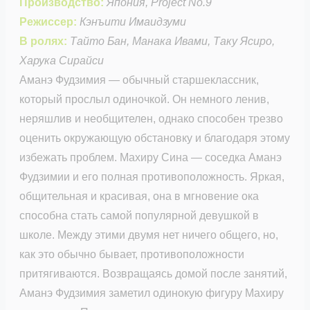
Производство:
Япония, Project No.9
Режиссер:
Кэнъити Имаидзуми
В ролях:
Тайто Бан, Манака Ивами, Таку Ясиро,
Харука Сирайси
Аманэ Фудзимия — обычный старшеклассник,
который прослыл одиночкой. Он немного ленив,
неряшлив и необщителен, однако способен трезво
оценить окружающую обстановку и благодаря этому
избежать проблем. Махиру Сина — соседка Аманэ
Фудзимии и его полная противоположность. Яркая,
общительная и красивая, она в мгновение ока
способна стать самой популярной девушкой в
школе. Между этими двумя нет ничего общего, но,
как это обычно бывает, противоположности
притягиваются. Возвращаясь домой после занятий,
Аманэ Фудзимия заметил одинокую фигуру Махиру