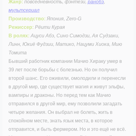
Жанр:
повседневность, фэнтези,
ранобэ
,
мультсериал
Производство:
Япония, Zero-G
Режиссер:
Рёити Курая
В ролях:
Ацуси Абэ, Сино Симодзи, Ая Судзаки,
Линн, Юкиё Фудзии, Матико, Нацуми Хиока, Мию
Томита
Бывший работник компании Мачио Хираку умер в
39 лет после борьбы с болезнью. Но он получил
второй шанс. Его оживили, омолодили и перенесли
в другой мир, где существует магия и живут эльфы,
вампиры и драконы. Но перед тем как Мачио
отправился в другой мир, ему позволили загадать
четыре желания. Он выбрал не болеть, жить в
спокойном месте, знать язык места, в которое
отправится, и быть фермером. Но и это ещё не всё.