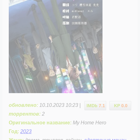
обновлено:
10.10.2023 10:23 |
IMDb
7.1
KP
0.0
торрентов:
2
Оригинальное название:
My Home Hero
Год:
2023