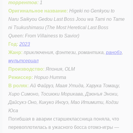
торрентов:
1
Оригинальное название:
Higeki no Genkyou to
Naru Saikyou Gedou Last Boss Joou wa Tami no Tame
ni Tsukushimasu (The Most Heretical Last Boss
Queen: From Villainess to Savior)
Год:
2023
Жанр:
приключения, фэнтези, романтика,
ранобэ
,
мультсериал
Производство:
Япония, OLM
Режиссер:
Норио Нитта
В ролях:
Ай Файруз, Маая Утида, Харука Томацу,
Хиро Симоно, Тосиюки Морикава, Дзюнъя Эноки,
Дайсукэ Оно, Кикуко Иноуэ, Мао Итимити, Кодзи
Юса
Погибшая в аварии старшеклассница поняла, что
перевоплотилась в ужасного босса отомэ-игры —