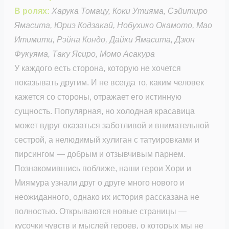
В ролях:
Харука Томацу, Коки Утияма, Сэйитиро
Ямасита, Юриэ Кодзакай, Нобухико Окамото, Мао
Итимити, Рэйна Кондо, Дайки Ямасита, Дзюн
Фукуяма, Таку Ясиро, Момо Асакура
У каждого есть сторона, которую не хочется
показывать другим. И не всегда то, каким человек
кажется со стороны, отражает его истинную
сущность. Популярная, но холодная красавица
может вдруг оказаться заботливой и внимательной
сестрой, а нелюдимый хулиган с татуировками и
пирсингом — добрым и отзывчивым парнем.
Познакомившись поближе, наши герои Хори и
Миямура узнали друг о друге много нового и
неожиданного, однако их история рассказана не
полностью. Открываются новые страницы —
кусочки чувств и мыслей героев, о которых мы не