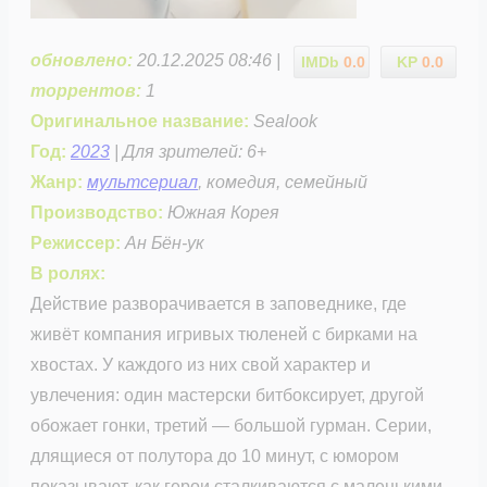
обновлено:
20.12.2025 08:46 |
IMDb
0.0
KP
0.0
торрентов:
1
Оригинальное название:
Sealook
Год:
2023
| Для зрителей: 6+
Жанр:
мультсериал
, комедия, семейный
Производство:
Южная Корея
Режиссер:
Ан Бён-ук
В ролях:
Действие разворачивается в заповеднике, где
живёт компания игривых тюленей с бирками на
хвостах. У каждого из них свой характер и
увлечения: один мастерски битбоксирует, другой
обожает гонки, третий — большой гурман. Серии,
длящиеся от полутора до 10 минут, с юмором
показывают, как герои сталкиваются с маленькими