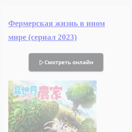
ставшая
причиной
трагедии
Фермерская жизнь в ином
(сериал
2023)
мире (сериал 2023)
Смотреть онлайн