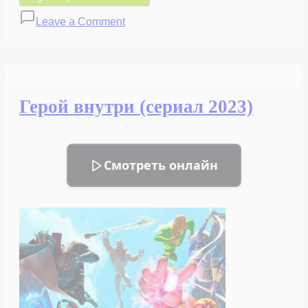
on
Leave a Comment
Мой
домашний
герой
(сериал
Герой внутри (сериал 2023)
2023)
Смотреть онлайн