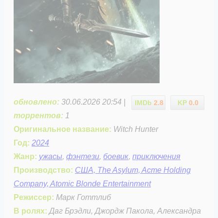
обновлено:
30.06.2026 20:54 |
IMDb
2.8
KP
0.0
торрентов:
1
Оригинальное название:
Witch Hunter
Год:
2024
Жанр:
ужасы
,
фэнтези
,
боевик
,
приключения
Производство:
США, The Asylum, Acme Holding
Company, Atomic Blonde Entertainment
Режиссер:
Марк Готтлиб
В ролях:
Даг Брэдли, Джордж Пакола, Александра