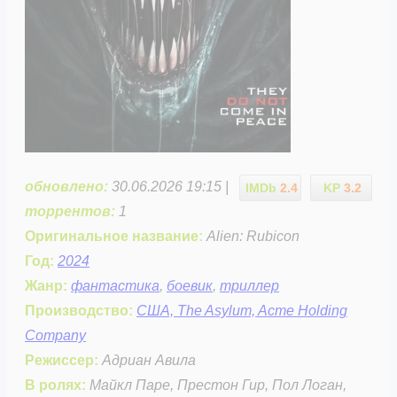
обновлено:
30.06.2026 19:15 |
IMDb
2.4
KP
3.2
торрентов:
1
Оригинальное название:
Alien: Rubicon
Год:
2024
Жанр:
фантастика
,
боевик
,
триллер
Производство:
США, The Asylum, Acme Holding
Company
Режиссер:
Адриан Авила
В ролях:
Майкл Паре, Престон Гир, Пол Логан,