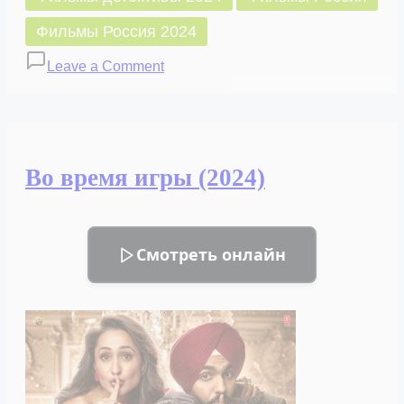
Фильмы Россия 2024
on
Leave a Comment
Звоните
в
полицию
(2022)
Во время игры (2024)
Смотреть онлайн