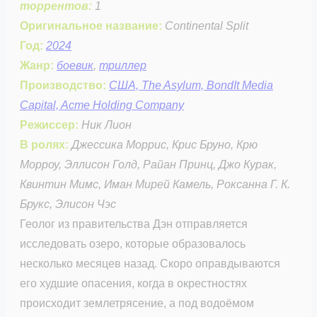
торрентов:
1
Оригинальное название:
Continental Split
Год:
2024
Жанр:
боевик
,
триллер
Производство:
США, The Asylum, BondIt Media
Capital, Acme Holding Company
Режиссер:
Ник Лион
В ролях:
Джессика Моррис, Крис Бруно, Крю
Морроу, Эллисон Голд, Райан Принц, Джо Курак,
Квинтин Мимс, Иман Мирей Камель, Роксанна Г. К.
Брукс, Элисон Чэс
Геолог из правительства Дэн отправляется
исследовать озеро, которые образовалось
несколько месяцев назад. Скоро оправдываются
его худшие опасения, когда в окрестностях
происходит землетрясение, а под водоёмом