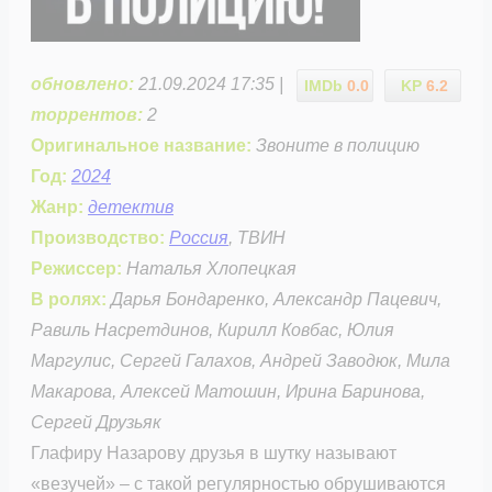
обновлено:
21.09.2024 17:35 |
IMDb
0.0
KP
6.2
торрентов:
2
Оригинальное название:
Звоните в полицию
Год:
2024
Жанр:
детектив
Производство:
Россия
, ТВИН
Режиссер:
Наталья Хлопецкая
В ролях:
Дарья Бондаренко, Александр Пацевич,
Равиль Насретдинов, Кирилл Ковбас, Юлия
Маргулис, Сергей Галахов, Андрей Заводюк, Мила
Макарова, Алексей Матошин, Ирина Баринова,
Сергей Друзьяк
Глафиру Назарову друзья в шутку называют
«везучей» – с такой регулярностью обрушиваются