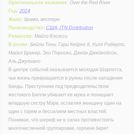
Оригинальное название:
Over the Red River
Год:
2024
Жанр:
драма, вестерн
Производство:
США, ITN Distribution
Режиссер:
Майлз Клоэсси
В ролях:
Бейли Тони, Гари Кейрнс II, Уилл Робертс,
Майкл Брикер, Эко Пориски, Джейк Джейкобсон,
Аль Джулиано
В центре событий оказывается молодая Шарлотта,
чья жизнь превращается в руины после нападения
банды. Преступники под предводительством
жестокого Билли убивают ее мужа и похищают
младшую сестру Мэри, оставляя женщину один на
один с горем и бессилием местных властей.
Понимая, что шериф не в силах противостоять
многочисленной группировке, героиня берет