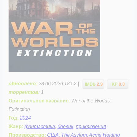
обновлено:
28.06.2026 18:52 |
IMDb
2.9
KP
0.0
торрентов:
1
Оригинальное название:
War of the Worlds:
Extinction
Год:
2024
Жанр:
фантастика
,
боевик
,
приключения
Производство:
США, The Asylum, Acme Holding