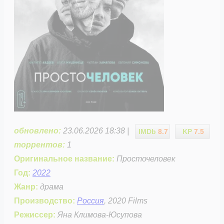
обновлено:
23.06.2026 18:38 |
IMDb
8.7
KP
7.5
торрентов:
1
Оригинальное название:
Просточеловек
Год:
2022
Жанр:
драма
Производство:
Россия
, 2020 Films
Режиссер:
Яна Климова-Юсупова