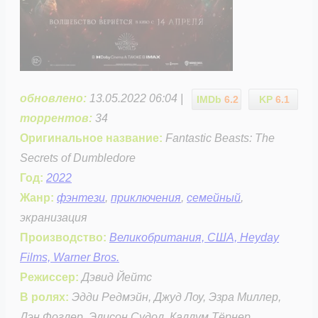
обновлено:
13.05.2022 06:04 |
IMDb
6.2
KP
6.1
торрентов:
34
Оригинальное название:
Fantastic Beasts: The
Secrets of Dumbledore
Год:
2022
Жанр:
фэнтези
,
приключения
,
семейный
,
экранизация
Производство:
Великобритания, США, Heyday
Films, Warner Bros.
Режиссер:
Дэвид Йейтс
В ролях:
Эдди Редмэйн, Джуд Лоу, Эзра Миллер,
Дэн Фоглер, Элисон Судол, Каллум Тёрнер,