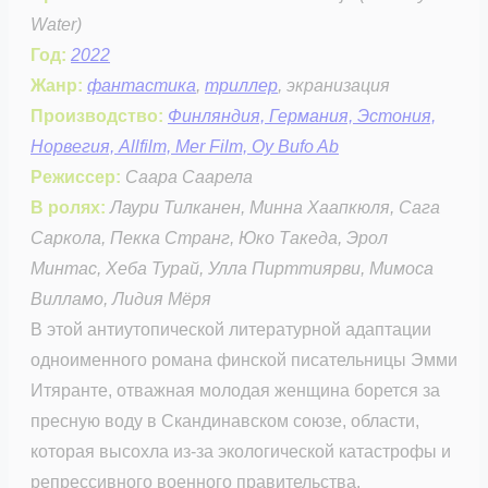
Water)
Год:
2022
Жанр:
фантастика
,
триллер
, экранизация
Производство:
Финляндия, Германия, Эстония,
Норвегия, Allfilm, Mer Film, Oy Bufo Ab
Режиссер:
Саара Саарела
В ролях:
Лаури Тилканен, Минна Хаапкюля, Сага
Саркола, Пекка Странг, Юко Такеда, Эрол
Минтас, Хеба Турай, Улла Пирттиярви, Мимоса
Вилламо, Лидия Мёря
В этой антиутопической литературной адаптации
одноименного романа финской писательницы Эмми
Итяранте, отважная молодая женщина борется за
пресную воду в Скандинавском союзе, области,
которая высохла из-за экологической катастрофы и
репрессивного военного правительства.