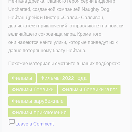
Нейтана Дрейка, главного героя серии видеоигр
Uncharted, созданной компанией Naughty Dog.
Нейтан Дрейк и Виктор «Салли» Салливан,
два искателя приключений, отправляются на поиски
величайшего сокровища мира. Кроме того,
они надеются найти улики, которые приведут их к
давно потерянному брату Нейтана.
Похожие материалы смотрите в наших подборках:
Фильмы
Фильмы 2022 года
Фильмы боевики
Фильмы боевики 2022
Фильмы зарубежные
Фильмы приключения
on
Leave a Comment
Анчартед: