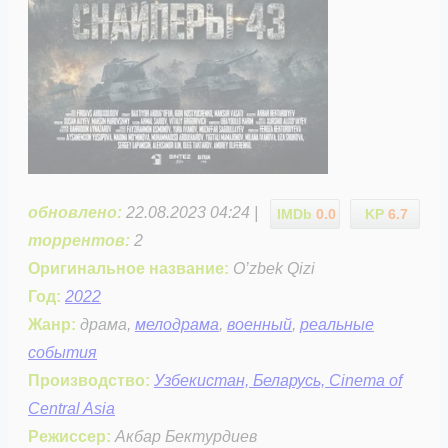
обновлено:
22.08.2023 04:24 |
IMDb
0.0
KP
6.7
торрентов:
2
Оригинальное название:
O’zbek Qizi
Год:
2022
Жанр:
драма,
мелодрама
,
военный
,
реальные
события
Производство:
Узбекистан, Беларусь, Cinema of
Central Asia
Режиссер:
Акбар Бектурдиев