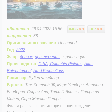
обновлено:
26.04.2022 15:56 |
IMDb
6.3
KP
6.8
торрентов:
38
Оригинальное название:
Uncharted
Год:
2022
Жанр:
боевик
,
приключения
, экранизация
Производство:
США, Columbia Pictures, Atlas
Entertainment, Arad Productions
Режиссер:
Рубен Фляйшер
В ролях:
Том Холланд (II), Марк Уолберг, Антонио
Бандерас, София Али, Тати Габриэль, Патриша
Миден, Сара Жаклин Петрик
Фильм рассказывает историю происхождения