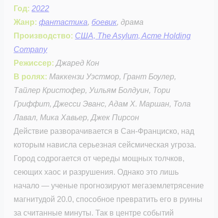
Год:
2022
Жанр:
фантастика
,
боевик
, драма
Производство:
США, The Asylum, Acme Holding
Company
Режиссер:
Джаред Кон
В ролях:
Маккензи Уэстмор, Грант Боулер,
Тайлер Кристофер, Уильям Болдуин, Тори
Гриффит, Джесси Эванс, Адам Х. Маршан, Тола
Лавал, Мика Хавьер, Джек Пирсон
Действие разворачивается в Сан-Франциско, над
которым нависла серьезная сейсмическая угроза.
Город содрогается от череды мощных толчков,
сеющих хаос и разрушения. Однако это лишь
начало — ученые прогнозируют мегаземлетрясение
магнитудой 20.0, способное превратить его в руины
за считанные минуты. Так в центре событий