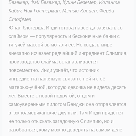
Беземер, Фэй Беземер, Куинн Беземер, Иоланта
Кабау, Ник Голтерман, Мэтью Хинцен, Ферди
Стофмел
Юная блогерша Инди готова навсегда завязать со
слаймом — популярность и бесконечные банки с
тягучей массой вымотали её. Но когда в мире
внезапно исчезает редчайший ингредиент Слимпия,
производство слайма останавливается
повсеместно. Инди узнаёт, что источник
ингредиента напрямую связан с ней и с её
матерью-учёной, которую девочка не видела десять
лет. Вместе с новой подругой, отцом и
самоуверенным пилотом Бенджи она отправляется
в южноамериканские джунгли. Там Инди придётся
не только отыскать загадочную Слимпию, но и
разобраться, кому можно доверять на самом деле.