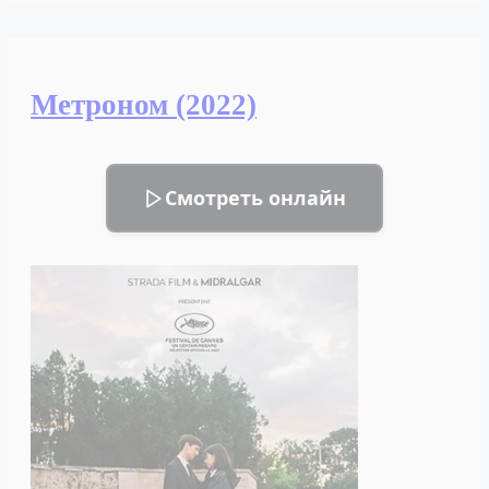
На
картах
не
Метроном (2022)
значится
(2022)
Смотреть онлайн