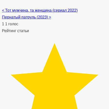
<
Тот мужчина, та женщина (сериал 2022)
Posts
Пернатый патруль (2023)
>
navigation
1
1
голос
Рейтинг статьи