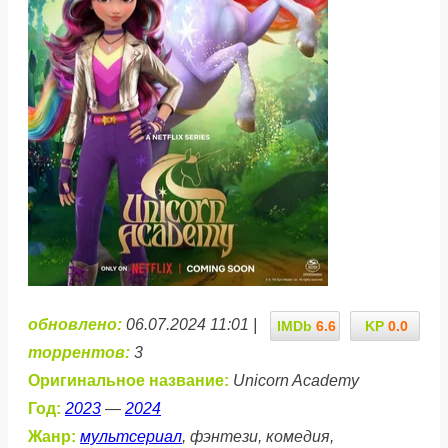
обновлено:
06.07.2024 11:01 |
IMDb
6.6
KP
0.0
торрентов:
3
Оригинальное название:
Unicorn Academy
Год:
2023
—
2024
Жанр:
мультсериал
, фэнтези, комедия,