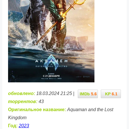
обновлено:
18.03.2024 21:25 |
IMDb
5.6
KP
6.1
торрентов:
43
Оригинальное название:
Aquaman and the Lost
Kingdom
Год:
2023