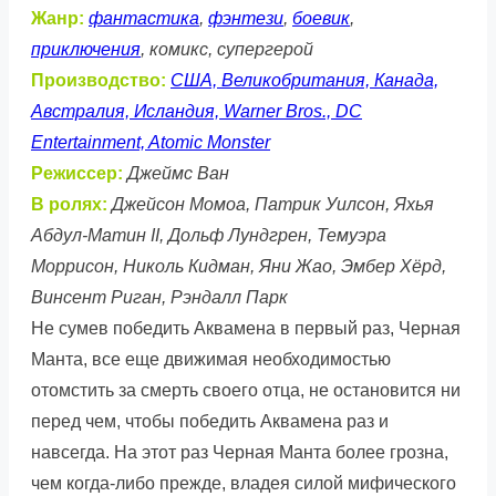
Жанр:
фантастика
,
фэнтези
,
боевик
,
приключения
, комикс, супергерой
Производство:
США, Великобритания, Канада,
Австралия, Исландия, Warner Bros., DC
Entertainment, Atomic Monster
Режиссер:
Джеймс Ван
В ролях:
Джейсон Момоа, Патрик Уилсон, Яхья
Абдул-Матин II, Дольф Лундгрен, Темуэра
Моррисон, Николь Кидман, Яни Жао, Эмбер Хёрд,
Винсент Риган, Рэндалл Парк
Не сумев победить Аквамена в первый раз, Черная
Манта, все еще движимая необходимостью
отомстить за смерть своего отца, не остановится ни
перед чем, чтобы победить Аквамена раз и
навсегда. На этот раз Черная Манта более грозна,
чем когда-либо прежде, владея силой мифического