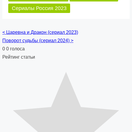
Сериалы Россия 2023
<
Царевна и Дракон (сериал 2023)
Posts
Поворот судьбы (сериал 2024)
>
navigation
0
0
голоса
Рейтинг статьи