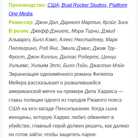
Производство:
США, Boat Rocker Studios, Platform
One Media
Режиссер:
Джон Дал, Дарнелл Мартин, Крэйг Зиск
В ролях:
Джефф Дэниелс, Мора Тирни, Дэвид
Альварез, Билл Кэмп, Алекс Нюстадтер, Марк
Пеллегрино, Роб Янг, Эмили Дэвис, Джим Тру-
Фрост, Джон Коллин, Даллас Робертс, Ценци
Уильямс, Уильям Эппс, Билл Лэйн, Джастин Мэйн
Экранизация одноимённого романа Филиппа
Мейера рассказывает о развалившейся
американской мечте на примере Дела Харриса —
главы полиции одного из городов Ржавого пояса
США на юго-западе Пенсильвании. Когда сына
женщины, которую Харрис любит, обвиняют в
убийстве, главный герой должен решить, как далеко
он готов зайти, чтобы защитить парня.