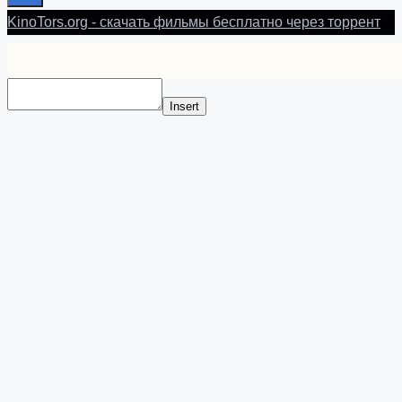
KinoTors.org - скачать фильмы бесплатно через торрент
Insert