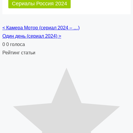
Сериалы Россия 2024
<
Камера Мотор (сериал 2024 – …)
Posts
Один день (сериал 2024)
>
navigation
0
0
голоса
Рейтинг статьи