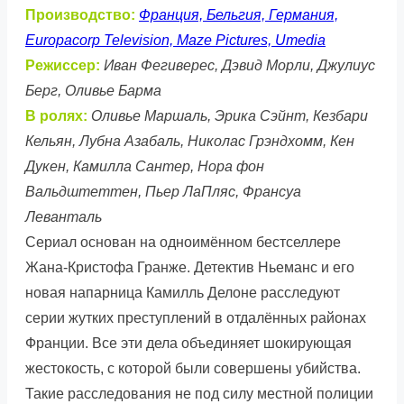
Производство:
Франция, Бельгия, Германия,
Europacorp Television, Maze Pictures, Umedia
Режиссер:
Иван Фегиверес, Дэвид Морли, Джулиус
Берг, Оливье Барма
В ролях:
Оливье Маршаль, Эрика Сэйнт, Кезбари
Кельян, Лубна Азабаль, Николас Грэндхомм, Кен
Дукен, Камилла Сантер, Нора фон
Вальдштеттен, Пьер ЛаПляс, Франсуа
Леванталь
Сериал основан на одноимённом бестселлере
Жана-Кристофа Гранже. Детектив Ньеманс и его
новая напарница Камилль Делоне расследуют
серии жутких преступлений в отдалённых районах
Франции. Все эти дела объединяет шокирующая
жестокость, с которой были совершены убийства.
Такие расследования не под силу местной полиции