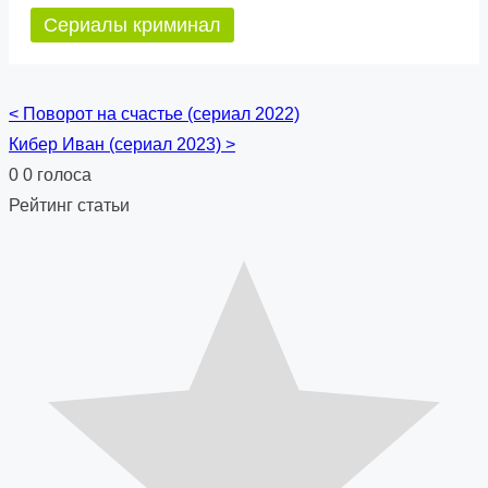
Сериалы криминал
<
Поворот на счастье (сериал 2022)
Posts
Кибер Иван (сериал 2023)
>
navigation
0
0
голоса
Рейтинг статьи