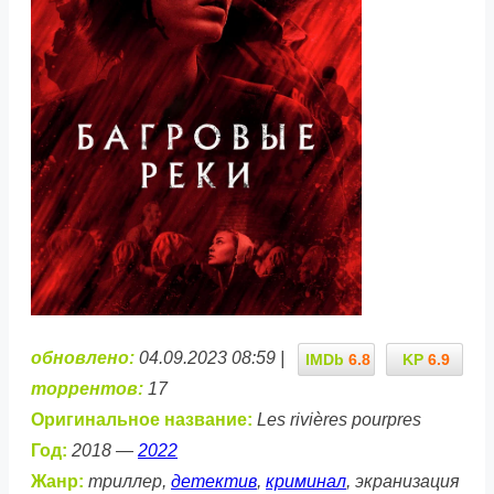
обновлено:
04.09.2023 08:59 |
IMDb
6.8
KP
6.9
торрентов:
17
Оригинальное название:
Les rivières pourpres
Год:
2018 —
2022
Жанр:
триллер,
детектив
,
криминал
, экранизация