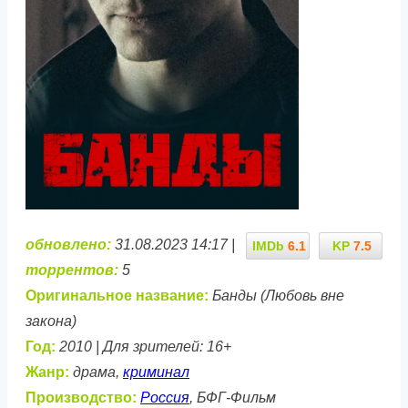
обновлено:
31.08.2023 14:17 |
IMDb
6.1
KP
7.5
торрентов:
5
Оригинальное название:
Банды (Любовь вне
закона)
Год:
2010 | Для зрителей: 16+
Жанр:
драма,
криминал
Производство:
Россия
, БФГ-Фильм