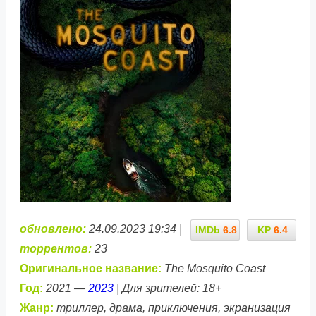
обновлено:
24.09.2023 19:34 |
IMDb
6.8
KP
6.4
торрентов:
23
Оригинальное название:
The Mosquito Coast
Год:
2021 —
2023
| Для зрителей: 18+
Жанр:
триллер, драма, приключения, экранизация