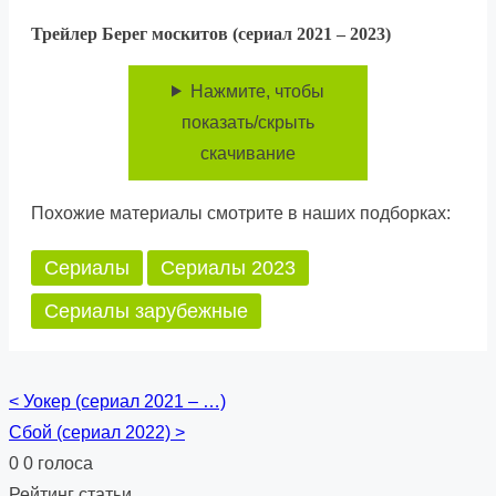
Трейлер Берег москитов (сериал 2021 – 2023)
Нажмите, чтобы
показать/скрыть
скачивание
Похожие материалы смотрите в наших подборках:
Сериалы
Сериалы 2023
Сериалы зарубежные
<
Уокер (сериал 2021 – …)
Posts
Сбой (сериал 2022)
>
navigation
0
0
голоса
Рейтинг статьи