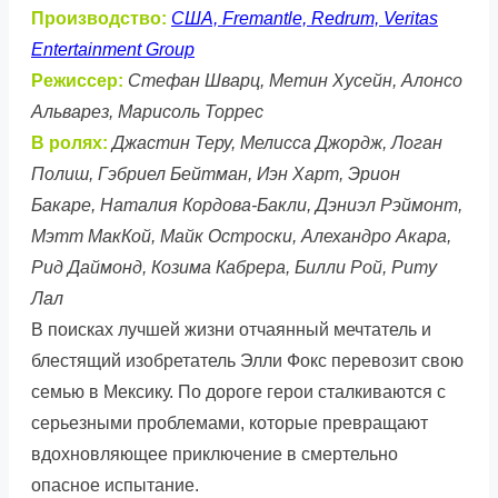
Производство:
США, Fremantle, Redrum, Veritas
Entertainment Group
Режиссер:
Стефан Шварц, Метин Хусейн, Алонсо
Альварез, Марисоль Торрес
В ролях:
Джастин Теру, Мелисса Джордж, Логан
Полиш, Гэбриел Бейтман, Иэн Харт, Эрион
Бакаре, Наталия Кордова-Бакли, Дэниэл Рэймонт,
Мэтт МакКой, Майк Остроски, Алехандро Акара,
Рид Даймонд, Козима Кабрера, Билли Рой, Риту
Лал
В поисках лучшей жизни отчаянный мечтатель и
блестящий изобретатель Элли Фокс перевозит свою
семью в Мексику. По дороге герои сталкиваются с
серьезными проблемами, которые превращают
вдохновляющее приключение в смертельно
опасное испытание.