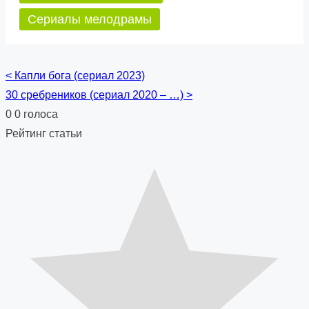
Сериалы мелодрамы
<
Капли бога (сериал 2023)
Posts
30 сребреников (сериал 2020 – …)
>
navigation
0
0
голоса
Рейтинг статьи