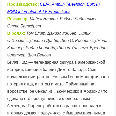
Производство:
США, Amblin Television, Epix (I),
MGM International TV Productions
Режиссер:
Майкл Нанкин, Рэйчел Лайтермен,
Отто Батхёрст
В ролях:
Том Блит, Дэниэл Уэббер, Эйлин
О`Хиггинс, Дакота Долби, Шон О. Робертс, Джона
Коллиер, Райан Кеннеди, Шиван Уильямс, Брендан
Флетчер, Шон Бенсон
Билли Кид — легендарная фигура в американской
истории, ковбой и бандит Дикого Запада. Сын
ирландских мигрантов, Уильям Генри Маккарти рано
потерял отца, а потом и мать. Пойманный на
воровстве, он бежал из Нью-Мексико в Аризону, что
сделало его преступников и федеральным
беглецом. Парень работал на ранчо, пропадал в
игорных домах, подружился с бывшим военным, а