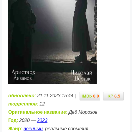
обновлено:
21.11.2023 15:44 |
IMDb
0.0
KP
6.5
торрентов:
12
Оригинальное название:
Дед Морозов
Год:
2020 —
2023
Жанр:
военный
, реальные события