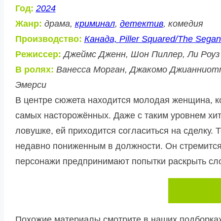
Год:
2024
Жанр:
драма,
криминал
,
детектив
, комедия
Производство:
Канада, Piller Squared/The Segan
Режиссер:
Джеймс Дженн, Шон Пиллер, Ли Роуз
В ролях:
Ванесса Морган, Джакомо Джианниотт
Эмерси
В центре сюжета находится молодая женщина, к
самых насторожённых. Даже с таким уровнем хит
ловушке, ей приходится согласиться на сделку. 
недавно пониженным в должности. Он стремится 
персонажи предпринимают попытки раскрыть сл
Похожие материалы смотрите в наших подборках