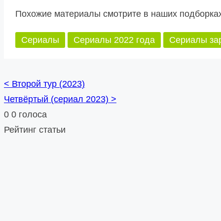
Похожие материалы смотрите в наших подборках
Сериалы
Сериалы 2022 года
Сериалы за
<
Второй тур (2023)
Posts
Четвёртый (сериал 2023)
>
navigation
0
0
голоса
Рейтинг статьи