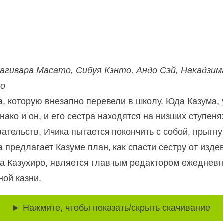
агивара Масато, Сибуя Кэнто, Андо Сэй, Накадзима
то
 которую внезапно перевели в школу. Юда Казума, уч
ко и он, и его сестра находятся на низших ступеня
ательств, Ичика пытается покончить с собой, прыгну
 предлагает Казуме план, как спасти сестру от изде
а Казухиро, является главным редактором ежедневн
ной казни.
Нажмите, чтобы показать/скрыть скачивание