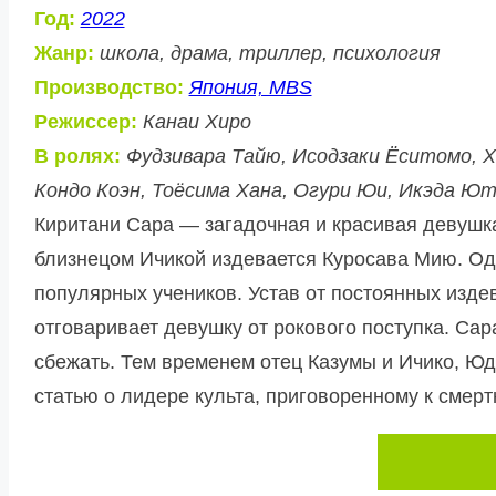
Год:
2022
Жанр:
школа, драма, триллер, психология
Производство:
Япония, MBS
Режиссер:
Канаи Хиро
В ролях:
Фудзивара Тайю, Исодзаки Ёситомо, Х
Кондо Коэн, Тоёсима Хана, Огури Юи, Икэда Ю
Киритани Сара — загадочная и красивая девушка,
близнецом Ичикой издевается Куросава Мию. Одна
популярных учеников. Устав от постоянных издев
отговаривает девушку от рокового поступка. Сара
сбежать. Тем временем отец Казумы и Ичико, Юд
статью о лидере культа, приговоренному к смерт