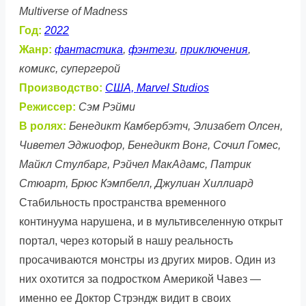
Multiverse of Madness
Год:
2022
Жанр:
фантастика
,
фэнтези
,
приключения
,
комикс, супергерой
Производство:
США, Marvel Studios
Режиссер:
Сэм Рэйми
В ролях:
Бенедикт Камбербэтч, Элизабет Олсен,
Чиветел Эджиофор, Бенедикт Вонг, Сочил Гомес,
Майкл Стулбарг, Рэйчел МакАдамс, Патрик
Стюарт, Брюс Кэмпбелл, Джулиан Хиллиард
Стабильность пространства временного
континуума нарушена, и в мультивселенную открыт
портал, через который в нашу реальность
просачиваются монстры из других миров. Один из
них охотится за подростком Америкой Чавез —
именно ее Доктор Стрэндж видит в своих