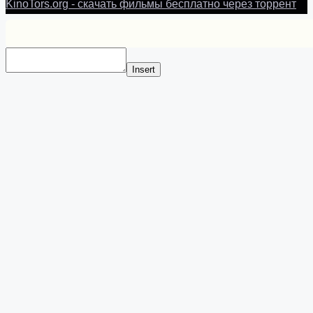
KinoTors.org - скачать фильмы бесплатно через торрент
Insert