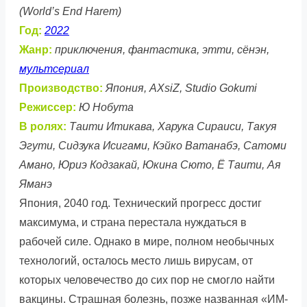
(World’s End Harem)
Год:
2022
Жанр:
приключения, фантастика, этти, сёнэн,
мультсериал
Производство:
Япония, AXsiZ, Studio Gokumi
Режиссер:
Ю Нобута
В ролях:
Таити Итикава, Харука Сираиси, Такуя
Эгути, Сидзука Исигами, Кэйко Ватанабэ, Сатоми
Амано, Юриэ Кодзакай, Юкина Сюто, Ё Таити, Ая
Яманэ
Япония, 2040 год. Технический прогресс достиг
максимума, и страна перестала нуждаться в
рабочей силе. Однако в мире, полном необычных
технологий, осталось место лишь вирусам, от
которых человечество до сих пор не смогло найти
вакцины. Страшная болезнь, позже названная «ИМ-