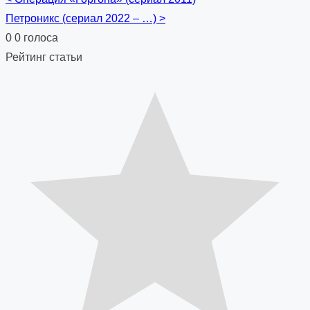
Posts
Петроникс (сериал 2022 – …)
>
navigation
0
0
голоса
Рейтинг статьи