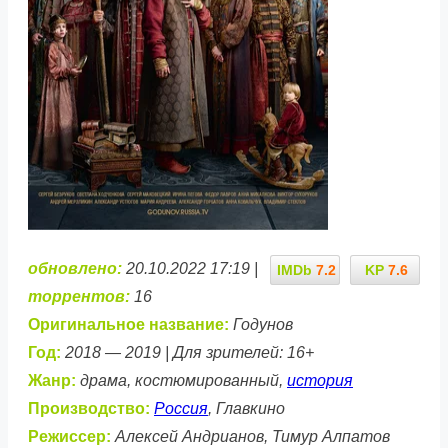
обновлено:
20.10.2022 17:19 |
IMDb
7.2
KP
7.6
торрентов:
16
Оригинальное название:
Годунов
Год:
2018 — 2019 | Для зрителей: 16+
Жанр:
драма, костюмированный,
история
Производство:
Россия
, Главкино
Режиссер:
Алексей Андрианов, Тимур Алпатов