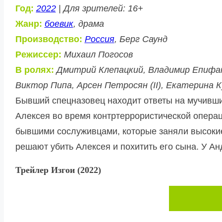
Год:
2022
| Для зрителей: 16+
Жанр:
боевик
, драма
Производство:
Россия
, Берг Саунд
Режиссер:
Михаил Погосов
В ролях:
Дмитрий Клепацкий, Владимир Епифанц
Виктор Пипа, Арсен Петросян (II), Екатерина 
Бывший спецназовец находит ответы на мучившие
Алексея во время контртеррористической операци
бывшими сослуживцами, которые заняли высокие
решают убить Алексея и похитить его сына. У Анд
Трейлер Изгои (2022)