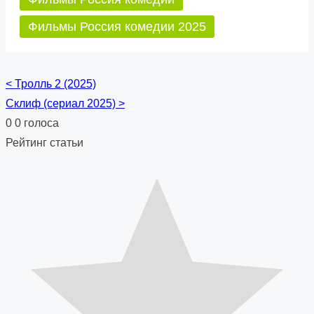
Фильмы Россия комедии 2025
<
Тролль 2 (2025)
Posts
Склиф (сериал 2025)
>
navigation
0
0
голоса
Рейтинг статьи