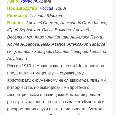
Жанр:
комедия
, драма
Производство:
Россия
, Три А
Режиссер:
Евгений Юликов
В ролях:
Алексей Онежен, Александр Самойленко,
Юрий Бердников, Ольга Волкова, Алексей
Весёлкин мл., Каролина Койцан, Анжелика Печка,
Алина Абрарова, Иван Агапов, Александр Тарасов
(V), Дмитрий Ходырев, Василий Неверов, Татьяна
Ануфрина
Россия 1910-х. Начинающего поэта Шелковникова
представляют меценату — скучающему
аристократу, окружённому не слишком удачливыми
в творчестве, но амбициозными протеже с
эксцентричными прозвищами. Компания решает
разыграть наивного поэта, называя его Куколкой и
распространяя слухи о его гениальности. Куколка