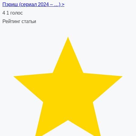
Пэриш (сериал 2024 – …)
>
navigation
4
1
голос
Рейтинг статьи