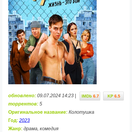
обновлено:
09.07.2024 14:23 |
IMDb
6.7
KP
6.5
торрентов:
5
Оригинальное название:
Колотушка
Год:
2023
Жанр:
драма, комедия