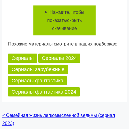
Нажмите, чтобы
показать/скрыть
скачивание
Похожие материалы смотрите в наших подборках:
Сериалы
Сериалы 2024
Сериалы зарубежные
Сериалы фантастика
Сериалы фантастика 2024
<
Семейная жизнь легкомысленной ведьмы (сериал
Posts
2023)