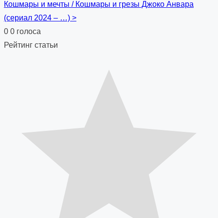
navigation
Кошмары и мечты / Кошмары и грезы Джоко Анвара
(сериал 2024 – …)
>
0
0
голоса
Рейтинг статьи