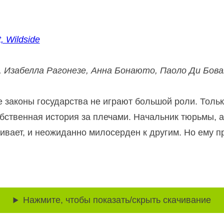
, Wildside
 Изабелла Рагонезе, Анна Бонаюто, Паоло Ди Бован
е законы государства не играют большой роли. Тольк
собственная история за плечами. Начальник тюрьмы,
живает, и неожиданно милосерден к другим. Но ему п
Нажмите, чтобы показать/скрыть скачивание