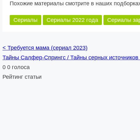
Похожие материалы смотрите в наших подборках
Сериалы
Сериалы 2022 года
Сериалы за
<
Требуется мама (сериал 2023)
Posts
Тайны Салфер-Спрингс / Тайны серных источников
navigation
0
0
голоса
Рейтинг статьи