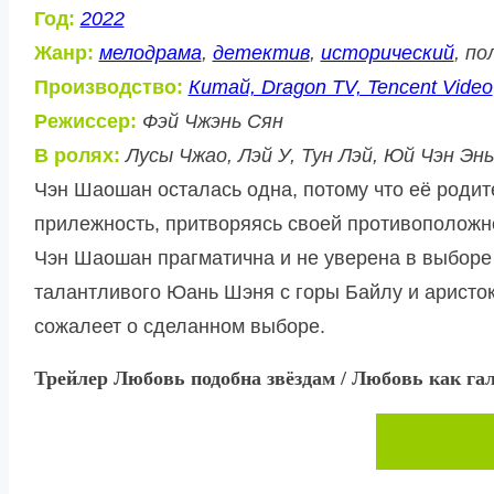
Год:
2022
Жанр:
мелодрама
,
детектив
,
исторический
, п
Производство:
Китай, Dragon TV, Tencent Video
Режиссер:
Фэй Чжэнь Сян
В ролях:
Лусы Чжао, Лэй У, Тун Лэй, Юй Чэн Энь
Чэн Шаошан осталась одна, потому что её родит
прилежность, притворяясь своей противоположн
Чэн Шаошан прагматична и не уверена в выборе 
талантливого Юань Шэня с горы Байлу и аристокр
сожалеет о сделанном выборе.
Трейлер Любовь подобна звёздам / Любовь как гал