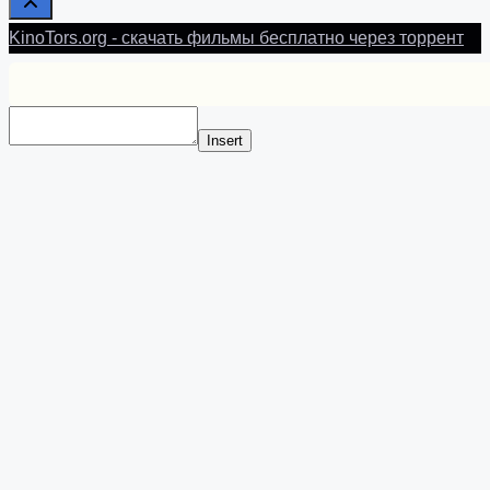
KinoTors.org - скачать фильмы бесплатно через торрент
Insert