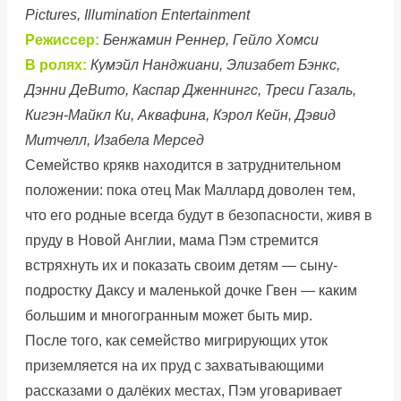
Pictures, Illumination Entertainment
Режиссер:
Бенжамин Реннер, Гейло Хомси
В ролях:
Кумэйл Нанджиани, Элизабет Бэнкс,
Дэнни ДеВито, Каспар Дженнингс, Треси Газаль,
Кигэн-Майкл Ки, Аквафина, Кэрол Кейн, Дэвид
Митчелл, Изабела Мерсед
Семейство крякв находится в затруднительном
положении: пока отец Мак Маллард доволен тем,
что его родные всегда будут в безопасности, живя в
пруду в Новой Англии, мама Пэм стремится
встряхнуть их и показать своим детям — сыну-
подростку Даксу и маленькой дочке Гвен — каким
большим и многогранным может быть мир.
После того, как семейство мигрирующих уток
приземляется на их пруд с захватывающими
рассказами о далёких местах, Пэм уговаривает