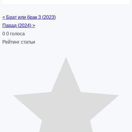
<
Брат или брак 3 (2023)
Posts
Парад (2024)
>
navigation
0
0
голоса
Рейтинг статьи