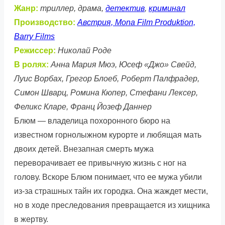
Жанр:
триллер, драма,
детектив
,
криминал
Производство:
Австрия, Mona Film Produktion,
Barry Films
Режиссер:
Николай Роде
В ролях:
Анна Мария Мюэ, Юсеф «Джо» Свейд,
Луис Ворбах, Грегор Блоеб, Роберт Палфрадер,
Симон Шварц, Ромина Кюпер, Стефани Лексер,
Феликс Кларе, Франц Йозеф Даннер
Блюм — владелица похоронного бюро на
известном горнолыжном курорте и любящая мать
двоих детей. Внезапная смерть мужа
переворачивает ее привычную жизнь с ног на
голову. Вскоре Блюм понимает, что ее мужа убили
из-за страшных тайн их городка. Она жаждет мести,
но в ходе преследования превращается из хищника
в жертву.