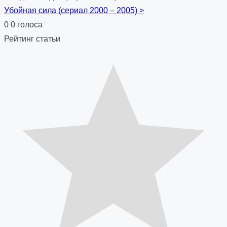
Posts
Убойная сила (сериал 2000 – 2005)
>
navigation
0
0
голоса
Рейтинг статьи