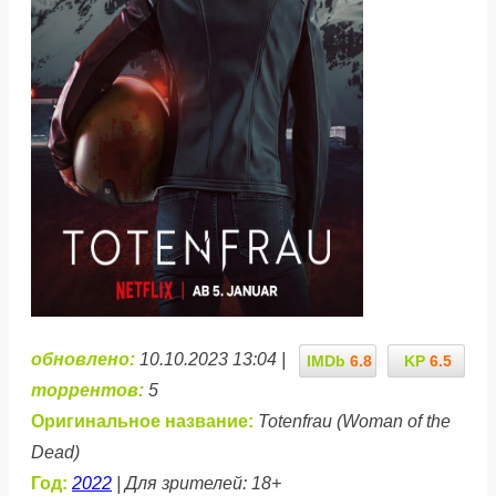
обновлено:
10.10.2023 13:04 |
IMDb
6.8
KP
6.5
торрентов:
5
Оригинальное название:
Totenfrau (Woman of the
Dead)
Год:
2022
| Для зрителей: 18+