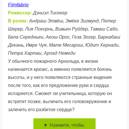
Filmfabriq
Режиссер:
Дэниэл Тисекер
В ролях:
Андраш Этвёш, Эмёке Зигмунд, Петер
Шерер, Лия Покорнь, Вивьен Руйдер, Тамаш Сабо,
Бела Середньеи, Акош Орос, Геза Эггер, Барнабаш
Декань, Имре Чуя, Мате Месарош, Юдит Хернади,
Петра Хартаи, Арпад Немеди
У обычного пожарного Арнольда, в жизни
начинается кризис, а именно появляется боязнь
высоты, и у него появляются странные видения
после того, как его предложение руки и сердца
испаряется. Сможет ли учительница, которую он
встретит позже, вылечить его головокружение и
залечить его разбитое сердце?
Нажмите, чтобы