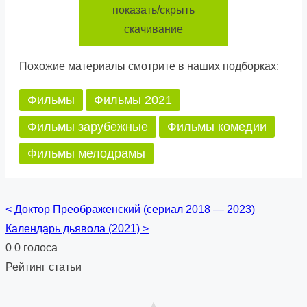
показать/скрыть
скачивание
Похожие материалы смотрите в наших подборках:
Фильмы
Фильмы 2021
Фильмы зарубежные
Фильмы комедии
Фильмы мелодрамы
<
Доктор Преображенский (сериал 2018 — 2023)
Posts
Календарь дьявола (2021)
>
navigation
0
0
голоса
Рейтинг статьи