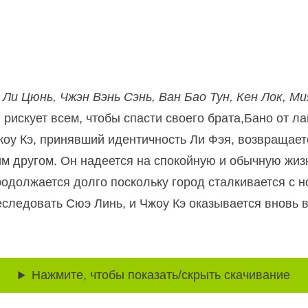
 Ли Цюнь, Чжэн Вэнь Сэнь, Ван Бао Тун, Кен Лок, Ми
, рискует всем, чтобы спасти своего брата,Бано от ла
жоу Кэ, принявший идентичность Ли Фэя, возвращаетс
им другом. Он надеется на спокойную и обычную жиз
родолжается долго поскольку город сталкивается с
еследовать Сюэ Линь, и Чжоу Кэ оказывается вновь
Нажмите, чтобы показать/скрыть скачивание