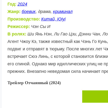
Год:
2024
Жанр:
боевик
, драма,
криминал
Производство:
Китай, iQiyi
Режиссер:
Чэн Сы И
В ролях:
Ши Янь Нэн, Ли Гао Цзи, Дэнни Чан, Ло
Агент Чжоу Кэ, также известный как Чэнь Го Кунь
подвиг и отправят в тюрьму. После многих лет Ч
встречает Сюэ Линь, с которой становится близк
его спиной. Однако мир идиллических улиц не п
прежних. Внезапно неведомая сила начинает пр
Трейлер Отчаянный (2024)