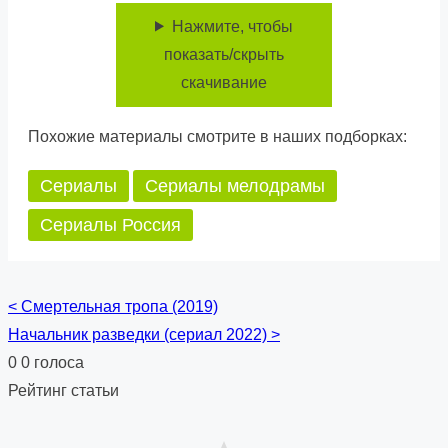
Нажмите, чтобы
показать/скрыть
скачивание
Похожие материалы смотрите в наших подборках:
Сериалы
Сериалы мелодрамы
Сериалы Россия
<
Смертельная тропа (2019)
Posts
Начальник разведки (сериал 2022)
>
navigation
0
0
голоса
Рейтинг статьи