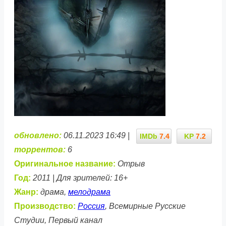
обновлено:
06.11.2023 16:49 |
IMDb
7.4
KP
7.2
торрентов:
6
Оригинальное название:
Отрыв
Год:
2011 | Для зрителей: 16+
Жанр:
драма,
мелодрама
Производство:
Россия
, Всемирные Русские
Студии, Первый канал