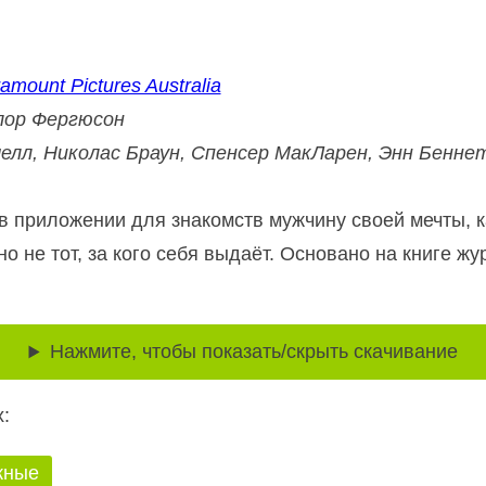
amount Pictures Australia
лор Фергюсон
елл, Николас Браун, Спенсер МакЛарен, Энн Беннет
в приложении для знакомств мужчину своей мечты, к
но не тот, за кого себя выдаёт. Основано на книге 
Нажмите, чтобы показать/скрыть скачивание
:
жные