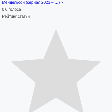
Мендельсон (сериал 2023 – …)
>
navigation
0
0
голоса
Рейтинг статьи