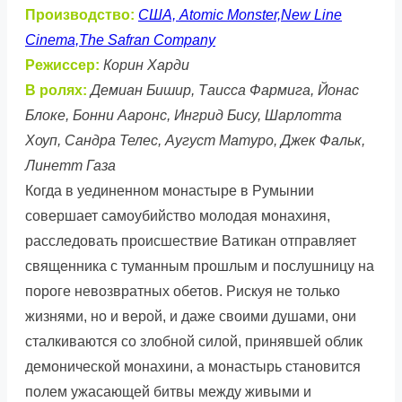
Производство:
США, Atomic Monster,New Line
Cinema,The Safran Company
Режиссер:
Корин Харди
В ролях:
Демиан Бишир, Таисса Фармига, Йонас
Блоке, Бонни Ааронс, Ингрид Бису, Шарлотта
Хоуп, Сандра Телес, Аугуст Матуро, Джек Фальк,
Линетт Газа
Когда в уединенном монастыре в Румынии
совершает самоубийство молодая монахиня,
расследовать происшествие Ватикан отправляет
священника с туманным прошлым и послушницу на
пороге невозвратных обетов. Рискуя не только
жизнями, но и верой, и даже своими душами, они
сталкиваются со злобной силой, принявшей облик
демонической монахини, а монастырь становится
полем ужасающей битвы между живыми и