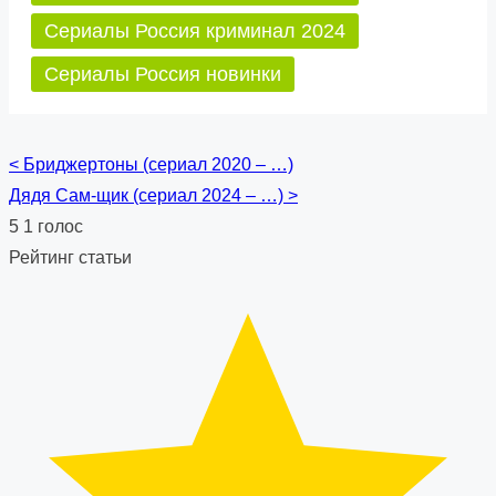
Сериалы Россия криминал 2024
Сериалы Россия новинки
<
Бриджертоны (сериал 2020 – …)
Posts
Дядя Сам-щик (сериал 2024 – …)
>
navigation
5
1
голос
Рейтинг статьи