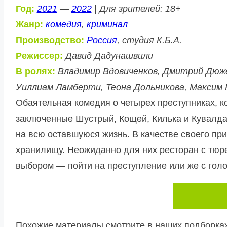
Год:
2021
—
2022
| Для зрителей: 18+
Жанр:
комедия
,
криминал
Производство:
Россия
, студия К.Б.А.
Режиссер:
Давид Дадунашвили
В ролях:
Владимир Вдовиченков, Дмитрий Дюже
Уиллиам Ламберти, Теона Дольникова, Максим 
Обаятельная комедия о четырех преступниках, 
заключенные Шустрый, Кощей, Килька и Кувалда
на всю оставшуюся жизнь. В качестве своего пр
хранилищу. Неожиданно для них ресторан с тюре
выбором — пойти на преступление или же с голо
Похожие материалы смотрите в наших подборках