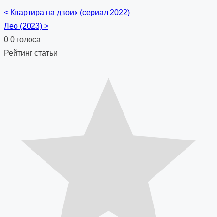
<
Квартира на двоих (сериал 2022)
Posts
Лео (2023)
>
navigation
0
0
голоса
Рейтинг статьи