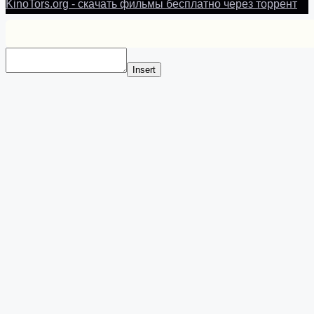
KinoTors.org - скачать фильмы бесплатно через торрент
Insert