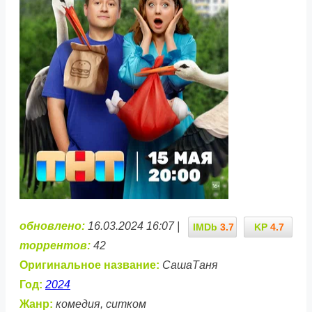
обновлено:
16.03.2024 16:07 |
IMDb
3.7
KP
4.7
торрентов:
42
Оригинальное название:
СашаТаня
Год:
2024
Жанр:
комедия, ситком