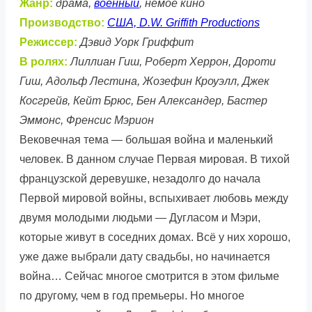
Жанр:
драма,
военный
, немое кино
Производство:
США, D.W. Griffith Productions
Режиссер:
Дэвид Уорк Гриффит
В ролях:
Лиллиан Гиш, Роберт Херрон, Дороти
Гиш, Адольф Лестина, Жозефин Кроуэлл, Джек
Косгрейв, Кейт Брюс, Бен Александер, Бастер
Эммонс, Френсис Мэрион
Вековечная тема — большая война и маленький
человек. В данном случае Первая мировая. В тихой
французской деревушке, незадолго до начала
Первой мировой войны, вспыхивает любовь между
двумя молодыми людьми — Дугласом и Мэри,
которые живут в соседних домах. Всё у них хорошо,
уже даже выбрали дату свадьбы, но начинается
война… Сейчас многое смотрится в этом фильме
по другому, чем в год премьеры. Но многое