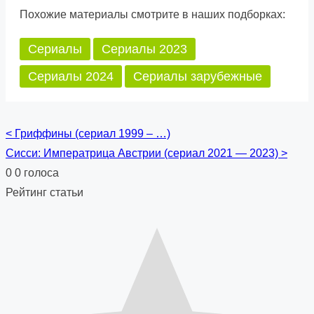
Похожие материалы смотрите в наших подборках:
Сериалы
Сериалы 2023
Сериалы 2024
Сериалы зарубежные
<
Гриффины (сериал 1999 – …)
Posts
Сисси: Императрица Австрии (сериал 2021 — 2023)
>
navigation
0
0
голоса
Рейтинг статьи