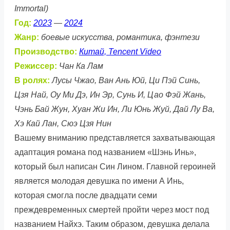
Immortal)
Год:
2023
—
2024
Жанр:
боевые искусства, романтика, фэнтези
Производство:
Китай, Tencent Video
Режиссер:
Чан Ка Лам
В ролях:
Лусы Чжао, Ван Ань Юй, Ци Пэй Синь,
Цзя Най, Оу Ми Дэ, Ин Эр, Сунь И, Цао Фэй Жань,
Чэнь Бай Жун, Хуан Жи Ин, Ли Юнь Жуй, Дай Лу Ва,
Хэ Кай Лан, Сюэ Цзя Нин
Вашему вниманию представляется захватывающая
адаптация романа под названием «Шэнь Инь»,
который был написан Син Лином. Главной героиней
является молодая девушка по имени А Инь,
которая смогла после двадцати семи
преждевременных смертей пройти через мост под
названием Найхэ. Таким образом, девушка делала