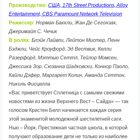
Производство:
США, 17th Street Productions, Alloy
Entertainment, CBS Paramount Network Television
Режиссер:
Норман Баккли, Жан Де Сегонзак,
Джеримайя С. Чечик
В ролях:
Блэйк Лайвли, Лейтон Мистер, Пенн
Бэджли, Чейс Кроуфорд, Эд Вествик, Келли
Разерфорд, Мэттью Сеттл, Тейлор Момсен,
Джессика Зор, Сюзанна Шадковски, Коннор Паоло,
Кайли Дэфер, Маргарет Колин, Аманда Сеттон,
Николь Фисцелла
«Вас приветствует Сплетница с самыми свежими
новостями из жизни Верхнего Вест – Сайда» — так
голосом Кристен Белл начинается каждая серия
этой знаменитой молодежной шестилетней саги.
Нью – Йорк. Престижная частная школа, в которой
получают образование дети не только из наиболее