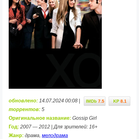
обновлено:
14.07.2024 00:08 |
IMDb
7.5
KP
8.1
торрентов:
5
Оригинальное название:
Gossip Girl
Год:
2007 — 2012 | Для зрителей: 16+
Жанр:
драма,
мелодрама