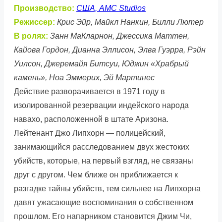
Производство:
США, AMC Studios
Режиссер:
Крис Эйр, Майкл Нанкин, Билли Лютер
В ролях:
Занн МаКларнон, Джессика Маттен,
Кайова Гордон, Дианна Эллисон, Элва Гуэрра, Рэйн
Уилсон, Джеремайя Битсуи, Юджин «Храбрый
камень», Ноа Эммерих, Эй Мартинес
Действие разворачивается в 1971 году в
изолированной резервации индейского народа
навахо, расположенной в штате Аризона.
Лейтенант Джо Липхорн — полицейский,
занимающийся расследованием двух жестоких
убийств, которые, на первый взгляд, не связаны
друг с другом. Чем ближе он приближается к
разгадке тайны убийств, тем сильнее на Липхорна
давят ужасающие воспоминания о собственном
прошлом. Его напарником становится Джим Чи,