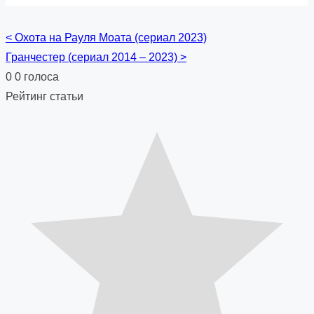
<
Охота на Рауля Моата (сериал 2023)
Posts
Гранчестер (сериал 2014 – 2023)
>
navigation
0
0
голоса
Рейтинг статьи