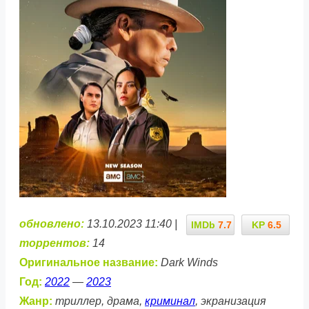
обновлено:
13.10.2023 11:40 |
IMDb
7.7
KP
6.5
торрентов:
14
Оригинальное название:
Dark Winds
Год:
2022
—
2023
Жанр:
триллер, драма,
криминал
, экранизация