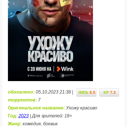
обновлено:
05.10.2023 21:38 |
IMDb
6.5
KP
7.3
торрентов:
7
Оригинальное название:
Ухожу красиво
Год:
2023
| Для зрителей: 18+
Жанр:
комедия, боевик