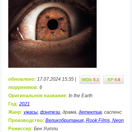
обновлено:
17.07.2024 15:35 |
IMDb
5.1
KP
4.8
торрентов:
6
Оригинальное название:
In the Earth
Год:
2021
Жанр:
ужасы
,
фэнтези
, драма,
детектив
, саспенс
Производство:
Великобритания, Rook Films, Neon
Режиссер:
Бен Уитли