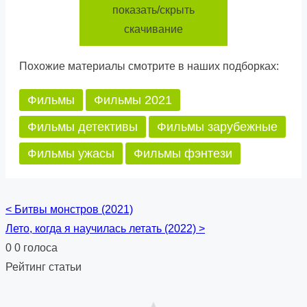
показать/скрыть
скачивание
Похожие материалы смотрите в наших подборках:
Фильмы
Фильмы 2021
Фильмы детективы
Фильмы зарубежные
Фильмы ужасы
Фильмы фэнтези
<
Битвы монстров (2021)
Posts
Лето, когда я научилась летать (2022)
>
navigation
0
0
голоса
Рейтинг статьи