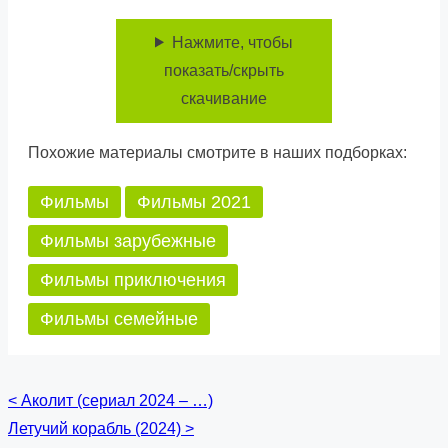
Нажмите, чтобы
показать/скрыть
скачивание
Похожие материалы смотрите в наших подборках:
Фильмы
Фильмы 2021
Фильмы зарубежные
Фильмы приключения
Фильмы семейные
<
Аколит (сериал 2024 – …)
Posts
Летучий корабль (2024)
>