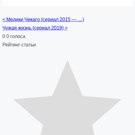
<
Медики Чикаго (сериал 2015 — …)
Posts
Чужая жизнь (сериал 2019)
>
navigation
0
0
голоса
Рейтинг статьи