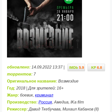
обновлено:
14.09.2022 13:37 |
IMDb
5.9
KP
6.8
торрентов:
7
Оригинальное название:
Возмездие
Год:
2018 | Для зрителей: 16+
Жанр:
боевик,
криминал
Производство:
Россия
, Амедиа, IKa film
Режиссер:
Давид Ткебучава, Михаил Кабанов (II)