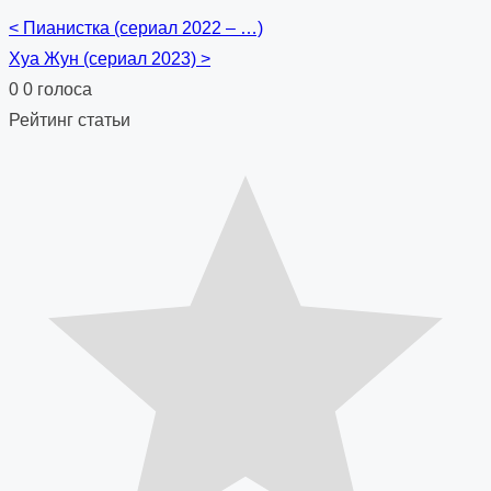
<
Пианистка (сериал 2022 – …)
Posts
Хуа Жун (сериал 2023)
>
navigation
0
0
голоса
Рейтинг статьи