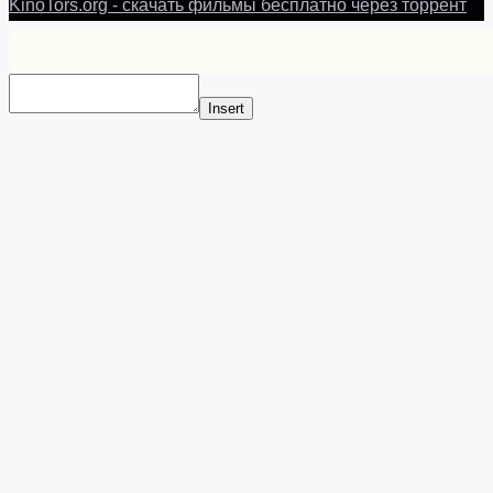
KinoTors.org - скачать фильмы бесплатно через торрент
Insert