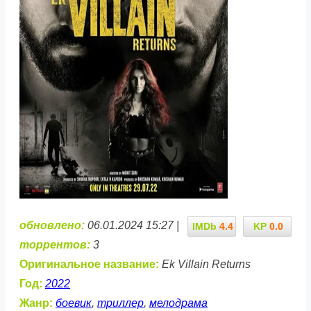
обновлено:
06.01.2024 15:27 |
IMDb
4.4
KP
0.0
торрентов:
3
Оригинальное название:
Ek Villain Returns
Год:
2022
Жанр:
боевик
,
триллер
,
мелодрама