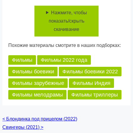
Нажмите, чтобы
показать/скрыть
скачивание
Похожие материалы смотрите в наших подборках:
Фильмы
Фильмы 2022 года
Фильмы боевики
Фильмы боевики 2022
Фильмы зарубежные
Фильмы Индия
Фильмы мелодрамы
Фильмы триллеры
<
Блондинка под прицелом (2022)
Posts
Свингеры (2021)
>