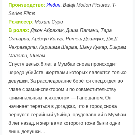
Производство:
Индия
, Balaji Motion Pictures, T-
Series Films
Режиссер:
Мохит Сури
В ролях:
Джон Абрахам, Диша Патани, Тара
Сутариа, Арджун Капур, Ритеш Дешмукх, Дж.Д.
Чакраварти, Каришма Шарма, Шану Кумар, Бикрам
Малати, Шивам
Спустя целых 8 лет, в Мумбаи снова происходит
череда убийств, жертвами которых являются только
девушки. За расследование берётся спец.отдел во
главе с зам.инспектором и по совместительству
криминальным психологом — Ганешаном. Он
начинает теряться в догадках, что в город снова
вернулся серийный убийца, орудовавший в Мумбаи
8 лет назад, и жертвами которого тоже были одни
лишь девушки…